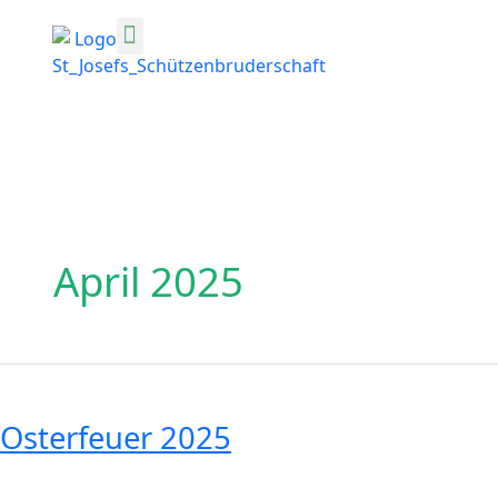
Zum
Inhalt
springen
April 2025
Osterfeuer
2025
Osterfeuer 2025